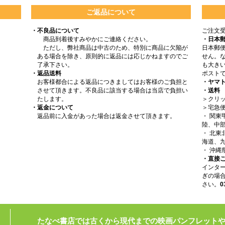
ご返品について
・不良品について
ご注文
商品到着後すみやかにご連絡ください。
・日本
ただし、弊社商品は中古のため、特別に商品に欠陥が
日本郵
ある場合を除き、原則的に返品には応じかねますのでご
せん。
了承下さい。
も大きい
・返品送料
ポスト
お客様都合による返品につきましてはお客様のご負担と
・ヤマ
させて頂きます。不良品に該当する場合は当店で負担い
・送料
たします。
＞クリッ
・返金について
＞宅急
返品前に入金があった場合は返金させて頂きます。
・ 関
陸、中部
・ 北
海道、九
・ 沖縄
・直接
インタ
ぎの場
さい。
0
たなべ書店では古くから現代までの映画パンフレット