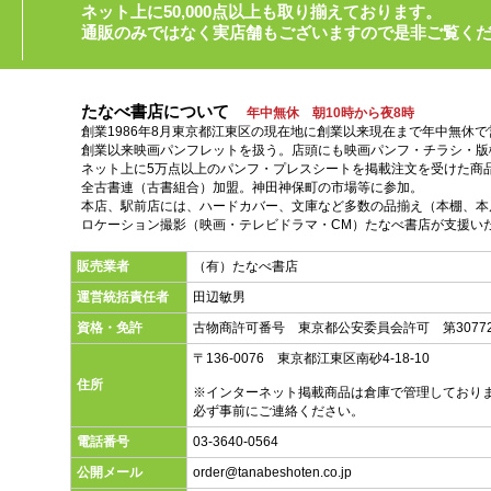
ネット上に50,000点以上も取り揃えております。
通販のみではなく実店舗もございますので是非ご覧く
たなべ書店について
年中無休 朝10時から夜8時
創業1986年8月東京都江東区の現在地に創業以来現在まで年中無休
創業以来映画パンフレットを扱う。店頭にも映画パンフ・チラシ・版
ネット上に5万点以上のパンフ・プレスシートを掲載注文を受けた商
全古書連（古書組合）加盟。神田神保町の市場等に参加。
本店、駅前店には、ハードカバー、文庫など多数の品揃え（本棚、本店
ロケーション撮影（映画・テレビドラマ・CM）たなべ書店が支援い
販売業者
（有）たなべ書店
運営統括責任者
田辺敏男
資格・免許
古物商許可番号 東京都公安委員会許可 第30772
〒136-0076 東京都江東区南砂4-18-10
住所
※インターネット掲載商品は倉庫で管理しており
必ず事前にご連絡ください。
電話番号
03-3640-0564
公開メール
order@tanabeshoten.co.jp