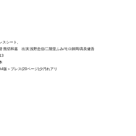
レスシート,
督:熊切和嘉 出演:浅野忠信/二階堂ふみ/モロ師岡/高良健吾
13
本
A4版＞プレス(20ページ)少汚れアリ