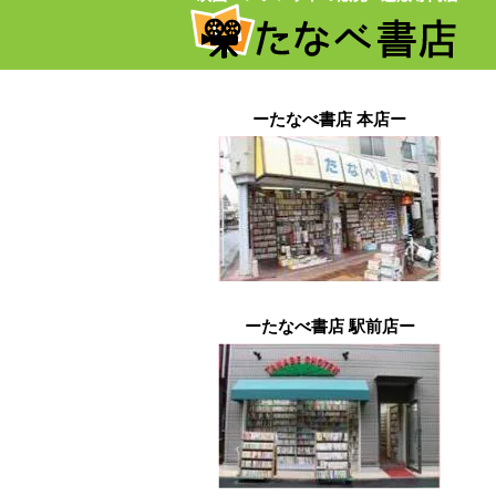
ーたなべ書店 本店ー
ーたなべ書店 駅前店ー