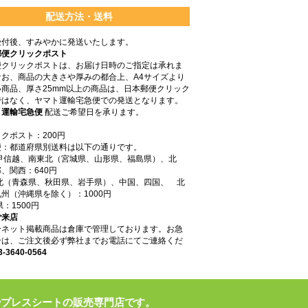
配送方法・送料
受付後、すみやかに発送いたします。
郵便クリックポスト
便クリックポストは、お届け日時のご指定は承れま
なお、商品の大きさや厚みの都合上、A4サイズより
商品、厚さ25mm以上の商品は、日本郵便クリック
ではなく、ヤマト運輸宅急便での発送となります。
ト運輸宅急便
配送ご希望日を承ります。
クポスト：200円
便：都道府県別送料は以下の通りです。
東甲信越、南東北（宮城県、山形県、福島県）、北
、関西：640円
東北（青森県、秋田県、岩手県）、中国、四国、 北
州（沖縄県を除く）：1000円
県：1500円
ご来店
ーネット掲載商品は倉庫で管理しております。お急
合は、ご注文後必ず弊社までお電話にてご連絡くだ
3-3640-0564
やプレスシートの販売専門店です。