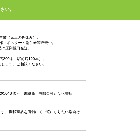
ださい。
で営業（元旦のみ休み）。
権・ポスター・割引券等販売中。
品は原則翌日発送。
200本 駅前店100本）。
たします。ご相談ください。
9504840号 書籍商 有限会社たなべ書店
ます。掲載商品を店舗にてご覧になりたい場合は，