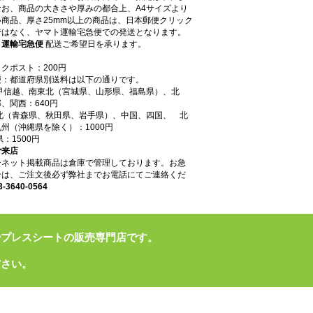
なお、商品の大きさや厚みの都合上、A4サイズより
商品、厚さ25mm以上の商品は、日本郵便クリック
ではなく、ヤマト運輸宅急便での発送となります。
ト運輸宅急便
配送ご希望日を承ります。
クポスト：200円
便：都道府県別送料は以下の通りです。
東甲信越、南東北（宮城県、山形県、福島県）、北
、関西：640円
東北（青森県、秋田県、岩手県）、中国、四国、 北
州（沖縄県を除く）：1000円
県：1500円
ご来店
ーネット掲載商品は倉庫で管理しております。お急
合は、ご注文後必ず弊社までお電話にてご連絡くだ
3-3640-0564
やプレスシートの販売専門店です。
ださい。