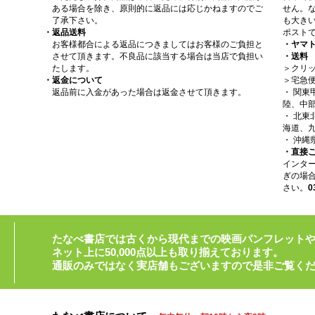
ある場合を除き、原則的に返品には応じかねますのでご
せん。
了承下さい。
も大きい
・返品送料
ポスト
お客様都合による返品につきましてはお客様のご負担と
・ヤマ
させて頂きます。不良品に該当する場合は当店で負担い
・送料
たします。
＞クリッ
・返金について
＞宅急
返品前に入金があった場合は返金させて頂きます。
・ 関
陸、中部
・ 北
海道、九
・ 沖縄
・直接
インタ
ぎの場
さい。
0
たなべ書店では古くから現代までの映画パンフレット
ネット上に50,000点以上も取り揃えております。
通販のみではなく実店舗もございますので是非ご覧く