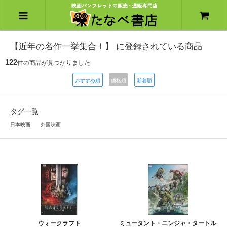
【近年の名作一挙集合！】 に登録されている商品
122
件の商品が見つかりました
おすすめ順
価格順
新着順
タグ一覧
日本映画
外国映画
ウォークラフト
ミュータント・ニンジャ・タートル