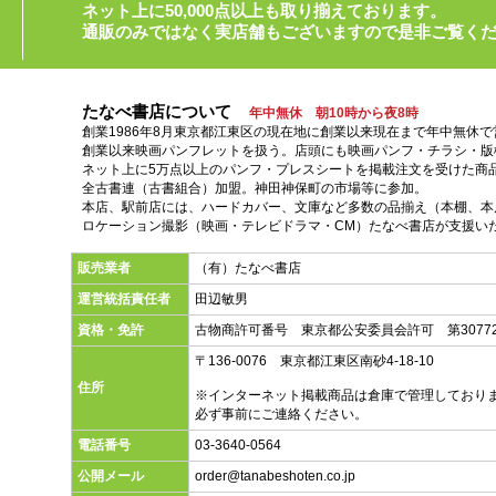
ネット上に50,000点以上も取り揃えております。
通販のみではなく実店舗もございますので是非ご覧く
たなべ書店について
年中無休 朝10時から夜8時
創業1986年8月東京都江東区の現在地に創業以来現在まで年中無休
創業以来映画パンフレットを扱う。店頭にも映画パンフ・チラシ・版
ネット上に5万点以上のパンフ・プレスシートを掲載注文を受けた商
全古書連（古書組合）加盟。神田神保町の市場等に参加。
本店、駅前店には、ハードカバー、文庫など多数の品揃え（本棚、本店
ロケーション撮影（映画・テレビドラマ・CM）たなべ書店が支援い
販売業者
（有）たなべ書店
運営統括責任者
田辺敏男
資格・免許
古物商許可番号 東京都公安委員会許可 第30772
〒136-0076 東京都江東区南砂4-18-10
住所
※インターネット掲載商品は倉庫で管理しており
必ず事前にご連絡ください。
電話番号
03-3640-0564
公開メール
order@tanabeshoten.co.jp