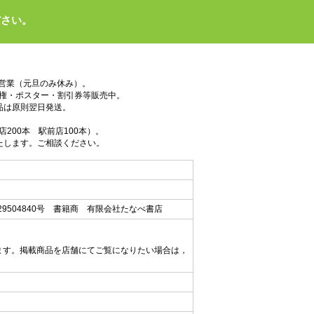
ださい。
で営業（元旦のみ休み）。
権・ポスター・割引券等販売中。
品は原則翌日発送。
200本 駅前店100本）。
たします。ご相談ください。
9504840号 書籍商 有限会社たなべ書店
ます。掲載商品を店舗にてご覧になりたい場合は，