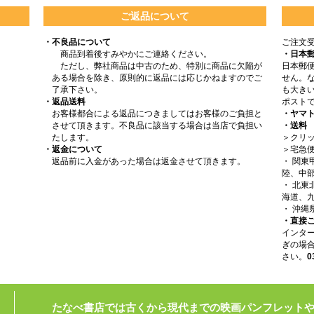
ご返品について
・不良品について
ご注文
商品到着後すみやかにご連絡ください。
・日本
ただし、弊社商品は中古のため、特別に商品に欠陥が
日本郵
ある場合を除き、原則的に返品には応じかねますのでご
せん。
了承下さい。
も大きい
・返品送料
ポスト
お客様都合による返品につきましてはお客様のご負担と
・ヤマ
させて頂きます。不良品に該当する場合は当店で負担い
・送料
たします。
＞クリッ
・返金について
＞宅急
返品前に入金があった場合は返金させて頂きます。
・ 関
陸、中部
・ 北
海道、九
・ 沖縄
・直接
インタ
ぎの場
さい。
0
たなべ書店では古くから現代までの映画パンフレット