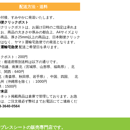
配送方法・送料
受付後、すみやかに発送いたします。
郵便クリックポスト
便クリックポストは、お届け日時のご指定は承れま
なお、商品の大きさや厚みの都合上、A4サイズより
商品、厚さ25mm以上の商品は、日本郵便クリック
ではなく、ヤマト運輸宅急便での発送となります。
ト運輸宅急便
配送ご希望日を承ります。
クポスト：200円
便：都道府県別送料は以下の通りです。
東甲信越、南東北（宮城県、山形県、福島県）、北
、関西：640円
東北（青森県、秋田県、岩手県）、中国、四国、 北
州（沖縄県を除く）：1000円
県：1500円
ご来店
ーネット掲載商品は倉庫で管理しております。お急
合は、ご注文後必ず弊社までお電話にてご連絡くだ
3-3640-0564
やプレスシートの販売専門店です。