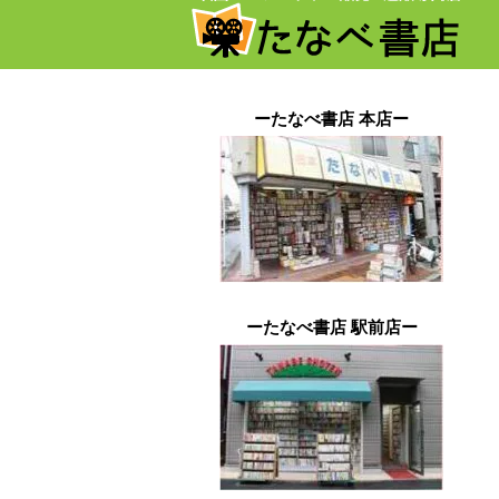
ーたなべ書店 本店ー
ーたなべ書店 駅前店ー