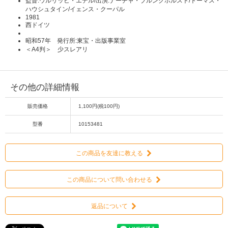
監督:ウルリッヒ・エデル/出演:ナーチャ・ブルンクホルスト/トーマス・
ハウシュタイン/イェンス・クーパル
1981
西ドイツ
昭和57年 発行所:東宝・出版事業室
＜A4判＞ 少スレアリ
その他の詳細情報
販売価格
1,100円(税100円)
型番
10153481
この商品を友達に教える
この商品について問い合わせる
返品について